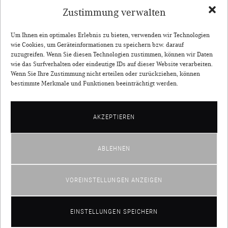
Allgemein
(10)
Zustimmung verwalten
Allgemein
(8)
Einnehmen
(9)
Um Ihnen ein optimales Erlebnis zu bieten, verwenden wir Technologien
wie Cookies, um Geräteinformationen zu speichern bzw. darauf
Injektion
(7)
zuzugreifen. Wenn Sie diesen Technologien zustimmen, können wir Daten
wie das Surfverhalten oder eindeutige IDs auf dieser Website verarbeiten.
Wissenswertes
(14)
Wenn Sie Ihre Zustimmung nicht erteilen oder zurückziehen, können
Wissenswertes
(3)
bestimmte Merkmale und Funktionen beeinträchtigt werden.
AKZEPTIEREN
ABLEHNEN
VOREINSTELLUNGEN ANZEIGEN
©2026 St. Johanser
Kontakt
Impressum
AGB
EINSTELLUNGEN SPEICHERN
Datenschutz
Vertrag widerrufen