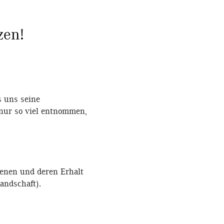
zen!
s uns seine
 nur so viel entnommen,
Bienen und deren Erhalt
andschaft).