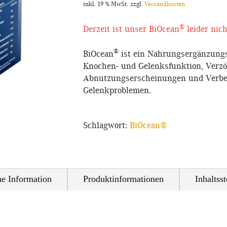
inkl. 19 % MwSt.
zzgl.
Versandkosten
®
Derzeit ist unser BiOcean
leider nich
®
BiOcean
ist ein Nahrungsergänzungs
Knochen- und Gelenksfunktion, Verz
Abnutzungserscheinungen und Verbe
Gelenkproblemen.
Schlagwort:
BiOcean®
he Information
Produktinformationen
Inhaltsst