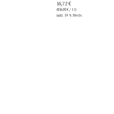
16,72
€
(836,00 € / 1 l)
inkl. 19 % MwSt.