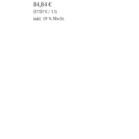
84,84
€
(377,07 € / 1 l)
inkl. 19 % MwSt.