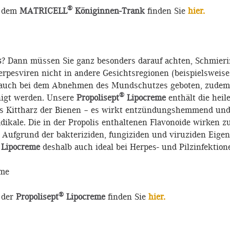
®
u dem
MATRICELL
Königinnen-Trank
finden Sie
hier.
s
? Dann müssen Sie ganz besonders darauf achten, Schmieri
erpesviren nicht in andere Gesichtsregionen (beispielsweis
t auch bei dem Abnehmen des Mundschutzes geboten, zudem 
®
nigt werden. Unsere
Propolisept
Lipocreme
enthält die heil
 das Kittharz der Bienen – es wirkt entzündungshemmend und
adikale. Die in der Propolis enthaltenen Flavonoide wirken
fgrund der bakteriziden, fungiziden und viruziden Eigens
Lipocreme
deshalb auch ideal bei Herpes- und Pilzinfektion
®
 der
Propolisept
Lipocreme
finden Sie
hier.