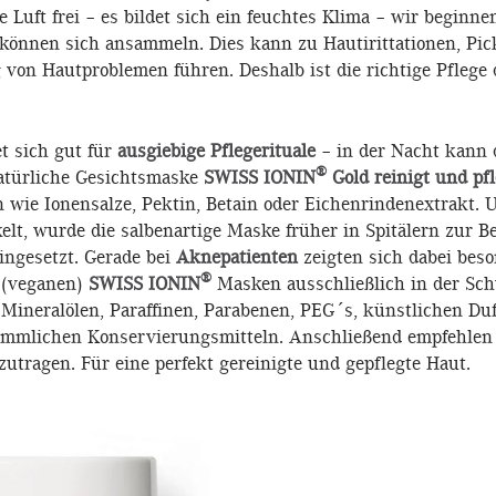
Luft frei – es bildet sich ein feuchtes Klima – wir beginne
können sich ansammeln. Dies kann zu Hautirittationen, Pi
von Hautproblemen führen. Deshalb ist die richtige Pflege d
t sich gut für
ausgiebige Pflegerituale
– in der Nacht kann 
®
atürliche Gesichtsmaske
SWISS IONIN
Gold
reinigt und pfl
n wie Ionensalze, Pektin, Betain oder Eichenrindenextrakt.
elt, wurde die salbenartige Maske früher in Spitälern zur
ngesetzt. Gerade bei
Aknepatienten
zeigten sich dabei beso
®
 (veganen)
SWISS IONIN
Masken ausschließlich in der Sch
, Mineralölen, Paraffinen, Parabenen, PEG´s, künstlichen Du
kömmlichen Konservierungsmitteln. Anschließend empfehlen
zutragen. Für eine perfekt gereinigte und gepflegte Haut.