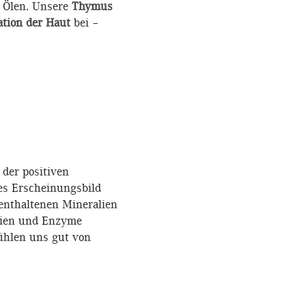
 Ölen. Unsere
Thymus
tion der Haut
bei –
 der positiven
es Erscheinungsbild
 enthaltenen Mineralien
tien und Enzyme
ühlen uns gut von