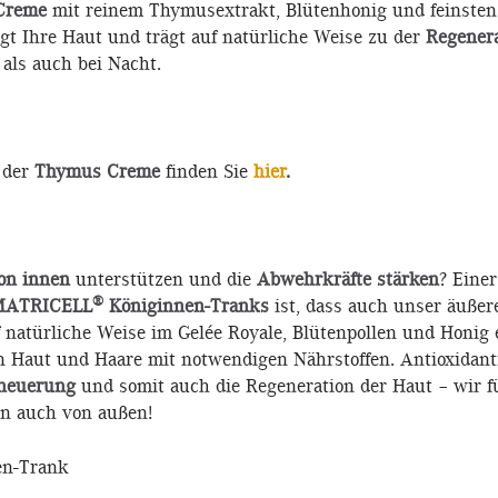
Creme
mit reinem Thymusextrakt, Blütenhonig und feinsten
gt Ihre Haut und trägt auf natürliche Weise zu der
Regenera
als auch bei Nacht.
 der
Thymus Creme
finden Sie
hier
.
on innen
unterstützen und die
Abwehrkräfte stärken
? Einer
®
MATRICELL
Königinnen-Tranks
ist, dass auch unser äußer
uf natürliche Weise im Gelée Royale, Blütenpollen und Honig
n Haut und Haare mit notwendigen Nährstoffen. Antioxidan
rneuerung
und somit auch die Regeneration der Haut – wir f
an auch von außen!