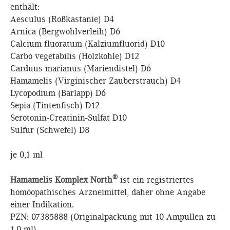
enthält:
Aesculus (Roßkastanie) D4
Arnica (Bergwohlverleih) D6
Calcium fluoratum (Kalziumfluorid) D10
Carbo vegetabilis (Holzkohle) D12
Carduus marianus (Mariendistel) D6
Hamamelis (Virginischer Zauberstrauch) D4
Lycopodium (Bärlapp) D6
Sepia (Tintenfisch) D12
Serotonin-Creatinin-Sulfat D10
Sulfur (Schwefel) D8
je 0,1 ml
®
Hamamelis Komplex North
ist ein registriertes
homöopathisches Arzneimittel, daher ohne Angabe
einer Indikation.
PZN: 07385888 (Originalpackung mit 10 Ampullen zu
1,0 ml)